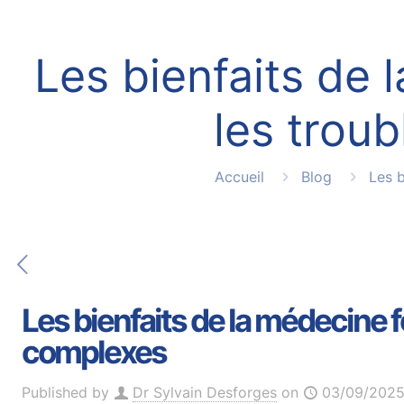
Les bienfaits de 
les trou
Accueil
Blog
Les b
Les bienfaits de la médecine f
complexes
Published by
Dr Sylvain Desforges
on
03/09/202